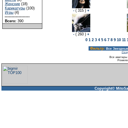
Женские
(18)
Карикатуры
(100)
-
( 315 )
+
Игры
(4)
Всего:
390
-
( 260 )
+
0
1
2
3
4
5
6
7
8
9
10
11
Фильтр:
Все
Звездны
Созд
Все аватары 
Powere
Copyright© MitoSa