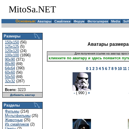
MitoSa.NET
Основные:
|
|
|
|
|
Аватары
Смайлики
Форум
Фотогалерея
Media
Sof
Размеры
150x150
(56)
Аватары размера
125x125
(5)
120x120
(24)
Для получения ссылки на аватар прос
100x100
(1896)
90x90
(371)
80x80
(69)
64x64
(390)
0
1
2
3
4
5
6
7
8
9
10
11
60x60
(56)
50x50
(69)
32x32
(287)
Всего:
3223
-
( 990 )
+
Добавить аватар
Разделы
Фильмы
(214)
Мультфильмы
(25)
Животные
(25)
Из смайликов
(2)
Цветы
(2)