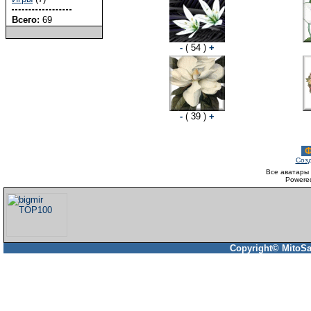
Всего:
69
-
( 54 )
+
-
( 39 )
+
Ф
Созд
Все аватары 
Powere
Copyright© MitoSa