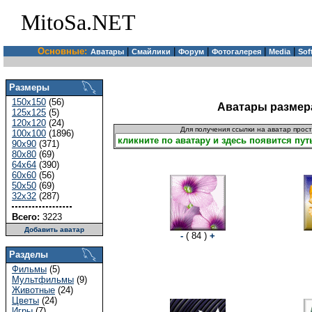
MitoSa.NET
Основные:
|
|
|
|
|
Аватары
Смайлики
Форум
Фотогалерея
Media
Sof
Размеры
150x150
(56)
Аватары размера
125x125
(5)
120x120
(24)
Для получения ссылки на аватар прос
100x100
(1896)
90x90
(371)
80x80
(69)
64x64
(390)
60x60
(56)
50x50
(69)
32x32
(287)
Всего:
3223
Добавить аватар
-
( 84 )
+
Разделы
Фильмы
(5)
Мультфильмы
(9)
Животные
(24)
Цветы
(24)
Игры
(7)