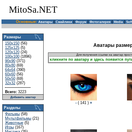
MitoSa.NET
Основные:
|
|
|
|
|
Аватары
Смайлики
Форум
Фотогалерея
Media
Sof
Размеры
150x150
(56)
Аватары размера
125x125
(5)
120x120
(24)
Для получения ссылки на аватар прос
100x100
(1896)
90x90
(371)
80x80
(69)
64x64
(390)
60x60
(56)
50x50
(69)
32x32
(287)
Всего:
3223
Добавить аватар
-
( 141 )
+
Разделы
Фильмы
(58)
Мультфильмы
(21)
Животные
(5)
Игры
(167)
Мистика
(35)