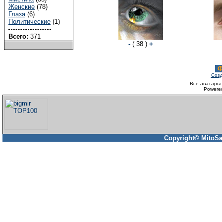
Женские
(78)
Глаза
(6)
Политические
(1)
Всего:
371
-
( 38 )
+
Ф
Созд
Все аватары 
Powere
Copyright© MitoSa