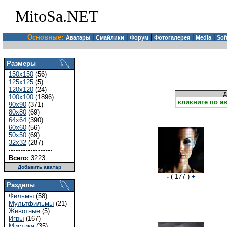
MitoSa.NET
Основные:
|
|
|
|
|
Аватары
Смайлики
Форум
Фотогалерея
Media
Sof
Размеры
150x150
(56)
125x125
(5)
120x120
(24)
Д
100x100
(1896)
90x90
(371)
80x80
(69)
64x64
(390)
60x60
(56)
50x50
(69)
32x32
(287)
Всего:
3223
Добавить аватар
-
( 177 )
+
Разделы
Фильмы
(58)
Мультфильмы
(21)
Животные
(5)
Игры
(167)
Мистика
(35)