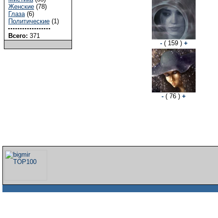
Женские
(78)
Глаза
(6)
Политические
(1)
Всего:
371
-
( 159 )
+
-
( 76 )
+