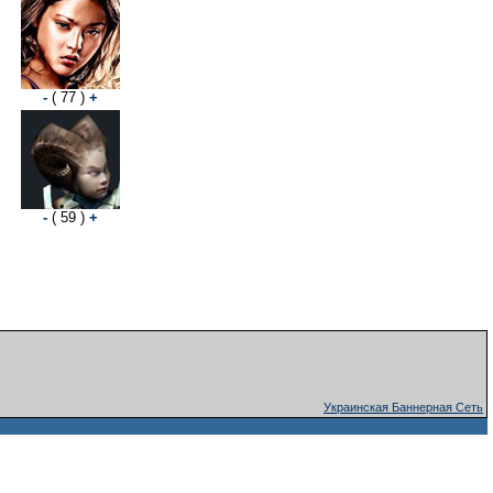
-
( 77 )
+
-
( 59 )
+
Украинская Баннерная Сеть