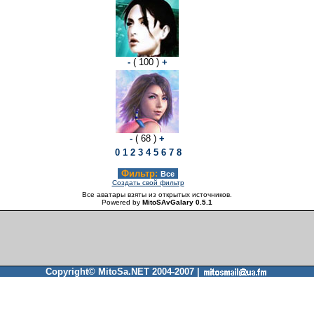
-
( 100 )
+
-
( 68 )
+
0
1
2
3
4
5
6
7
8
Фильтр:
Все
Создать свой фильтр
Все аватары взяты из открытых источников.
Powered by
MitoSAvGalary 0.5.1
Copyright© MitoSa.NET 2004-2007 |