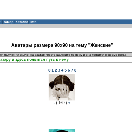
|
|
|
t
Юмор
Каталог
info
Аватары размера 90x90 на тему "Женские"
ля получения ссылки на аватар просто щелкните по нему и она появится в форме ввода
0
1
2
3
4
5
6
7
8
-
( 169 )
+