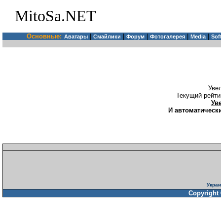
MitoSa.NET
Основные:
|
|
|
|
|
Аватары
Смайлики
Форум
Фотогалерея
Media
Sof
Уве
Текущий рейти
Ув
И автоматически
Украи
Copyright