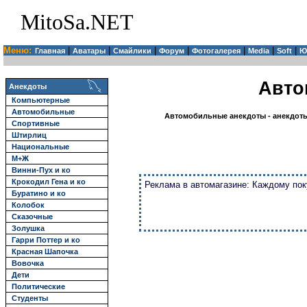
MitoSa.NET
Меню:
|
|
|
|
|
|
|
Главная
Аватары
Смайлики
Форум
Фотогалерея
Media
Soft
Ю
Авто
Анекдоты
Компьютерные
Автомобильные
Автомобильные анекдоты - анекдот
Спортивные
Штирлиц
Национальные
М+Ж
Винни-Пух и ко
Крокодил Гена и ко
Реклама в автомагазине: Каждому пок
Буратино и ко
Колобок
Сказочные
Золушка
Гарри Поттер и ко
Красная Шапочка
Вовочка
Дети
Политические
Студенты