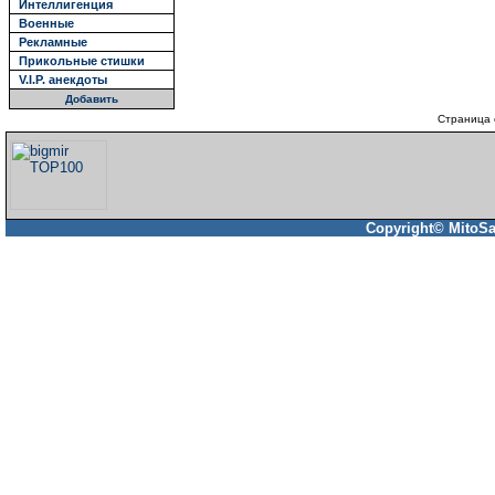
Интеллигенция
Военные
Рекламные
Прикольные стишки
V.I.P. анекдоты
Добавить
Страница 
Copyright© MitoSa