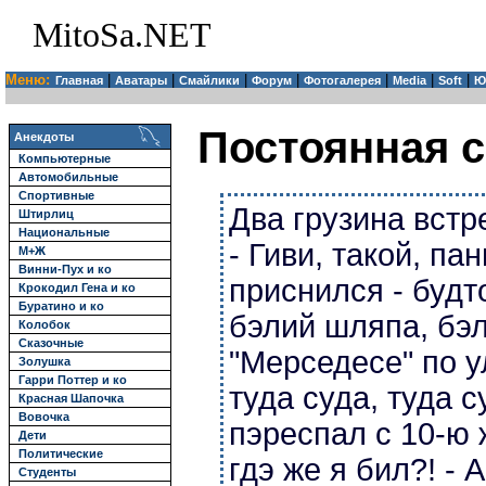
MitoSa.NET
Меню:
|
|
|
|
|
|
|
Главная
Аватары
Смайлики
Форум
Фотогалерея
Media
Soft
Ю
Постоянная с
Анекдоты
Компьютерные
Автомобильные
Спортивные
Два грузина встр
Штирлиц
Национальные
- Гиви, такой, па
М+Ж
Винни-Пух и ко
приснился - будт
Крокодил Гена и ко
Буратино и ко
бэлий шляпа, бэ
Колобок
Сказочные
"Мерседесе" по 
Золушка
Гарри Поттер и ко
туда суда, туда су
Красная Шапочка
Вовочка
пэреспал с 10-ю 
Дети
Политические
гдэ же я бил?! - 
Студенты