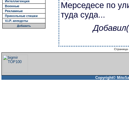
Интеллигенция
Мерседесе по ул
Военные
Рекламные
туда суда...
Прикольные стишки
V.I.P. анекдоты
Добавил(
Добавить
Страница 
Copyright© MitoSa