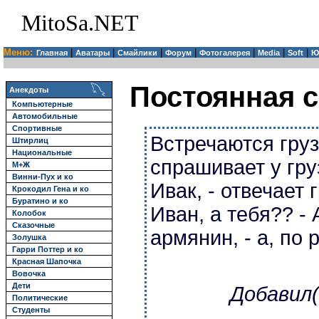
MitoSa.NET
Меню:
|
|
|
|
|
|
|
Главная
Аватары
Смайлики
Форум
Фотогалерея
Media
Soft
Ю
Постоянная с
Анекдоты
Компьютерные
Автомобильные
Спортивные
Встречаются гру
Штирлиц
Национальные
спрашивает у груз
М+Ж
Винни-Пух и ко
Ивак, - отвечает г
Крокодил Гена и ко
Буратино и ко
Иван, а тебя?? - 
Колобок
Сказочные
армянин, - а, по 
Золушка
Гарри Поттер и ко
Красная Шапочка
Вовочка
Дети
Добавил(
Политические
Студенты