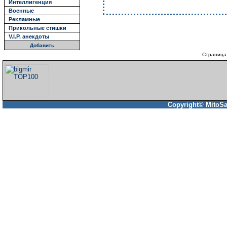
Интеллигенция
Военные
Рекламные
Прикольные стишки
V.I.P. анекдоты
Добавить
Страница
Copyright© MitoSa