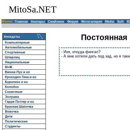
MitoSa.NET
Меню:
|
|
|
|
|
|
|
Главная
Аватары
Смайлики
Форум
Фотогалерея
Media
Soft
Ю
Постоянная 
Анекдоты
Компьютерные
Автомобильные
- Изя, откуда фингал?
Спортивные
- А мне хотели дать под зад, но я так
Штирлиц
Национальные
М+Ж
Винни-Пух и ко
Крокодил Гена и ко
Буратино и ко
Колобок
Сказочные
Золушка
Гарри Поттер и ко
Красная Шапочка
Вовочка
Дети
Политические
Студенты