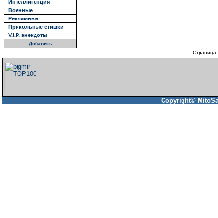
Интеллигенция
Военные
Рекламные
Прикольные стишки
V.I.P. анекдоты
Добавить
Страница 
Copyright© MitoSa