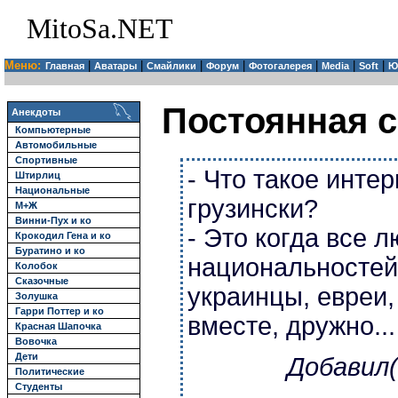
MitoSa.NET
Меню:
|
|
|
|
|
|
|
Главная
Аватары
Смайлики
Форум
Фотогалерея
Media
Soft
Ю
Постоянная с
Анекдоты
Компьютерные
Автомобильные
Спортивные
- Что такое инте
Штирлиц
Национальные
грузински?
М+Ж
Винни-Пух и ко
- Это когда все 
Крокодил Гена и ко
Буратино и ко
национальностей 
Колобок
Сказочные
украинцы, евреи,
Золушка
Гарри Поттер и ко
вместе, дружно...
Красная Шапочка
Вовочка
Дети
Добавил(
Политические
Студенты