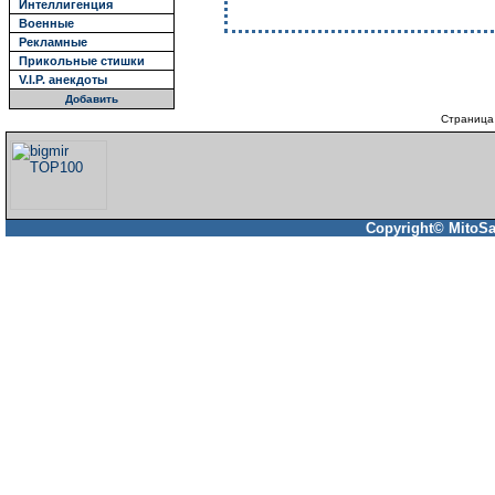
Интеллигенция
Военные
Рекламные
Прикольные стишки
V.I.P. анекдоты
Добавить
Страница
Copyright© MitoSa