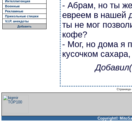
Интеллигенция
- Абрам, но ты 
Военные
Рекламные
евреем в нашей д
Прикольные стишки
V.I.P. анекдоты
ты не мог позвол
Добавить
кофе?
- Мог, но дома я
кусочком сахара, 
Добавил(
Страница 
Copyright© MitoSa