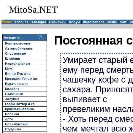
MitoSa.NET
Меню:
|
|
|
|
|
|
|
Главная
Аватары
Смайлики
Форум
Фотогалерея
Media
Soft
Ю
Постоянная с
Анекдоты
Компьютерные
Автомобильные
Спортивные
Умирает старый е
Штирлиц
Национальные
ему перед смерт
М+Ж
Винни-Пух и ко
чашечку кофе с 
Крокодил Гена и ко
Буратино и ко
сахара. Приносят
Колобок
Сказочные
выпивает с
Золушка
Гарри Поттер и ко
превеликим насл
Красная Шапочка
Вовочка
- Хоть перед сме
Дети
Политические
чем мечтал всю ж
Студенты