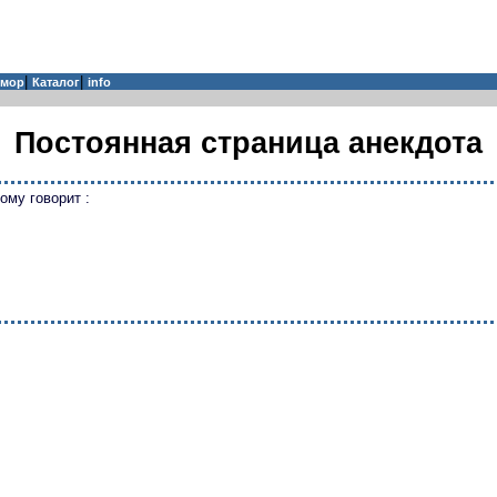
|
|
мор
Каталог
info
Постоянная страница анекдота
ому говорит :