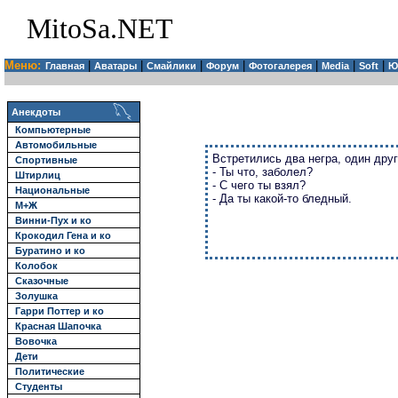
MitoSa.NET
Меню:
|
|
|
|
|
|
|
Главная
Аватары
Смайлики
Форум
Фотогалерея
Media
Soft
Ю
Анекдоты
Компьютерные
Автомобильные
Встретились два негра, один друг
Спортивные
- Ты что, заболел?
Штирлиц
- С чего ты взял?
Национальные
- Да ты какой-то бледный.
М+Ж
Винни-Пух и ко
Крокодил Гена и ко
Буратино и ко
Колобок
Сказочные
Золушка
Гарри Поттер и ко
Красная Шапочка
Вовочка
Дети
Политические
Студенты