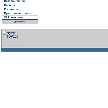
Интеллигенция
Военные
Рекламные
Прикольные стишки
V.I.P. анекдоты
Добавить