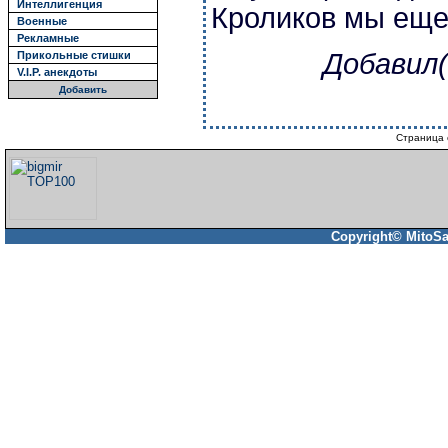
Интеллигенция
Кроликов мы еще
Военные
Рекламные
Добавил(
Прикольные стишки
V.I.P. анекдоты
Добавить
Страница 
Copyright© MitoSa