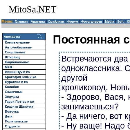
MitoSa.NET
Меню:
|
|
|
|
|
|
|
Главная
Аватары
Смайлики
Форум
Фотогалерея
Media
Soft
Ю
Постоянная с
Анекдоты
Компьютерные
Автомобильные
Спортивные
Встречаются два
Штирлиц
Национальные
одноклассника. О
М+Ж
Винни-Пух и ко
другой
Крокодил Гена и ко
Буратино и ко
кроликовод. Новы
Колобок
Сказочные
- Здорово, Вася, 
Золушка
Гарри Поттер и ко
занимаешься?
Красная Шапочка
Вовочка
- Да ничего, вот 
Дети
Политические
- Ну ваще! Надо 
Студенты