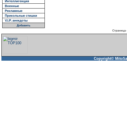
Интеллигенция
Военные
Рекламные
Прикольные стишки
V.I.P. анекдоты
Добавить
Страница 
Copyright© MitoSa