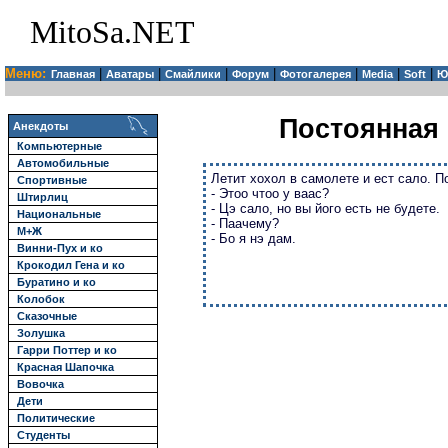
MitoSa.NET
Меню:
|
|
|
|
|
|
|
Главная
Аватары
Смайлики
Форум
Фотогалерея
Media
Soft
Ю
Постоянная 
Анекдоты
Компьютерные
Автомобильные
Летит хохол в самолете и ест сало. П
Спортивные
- Этоо чтоо у ваас?
Штирлиц
- Цэ сало, но вы його есть не будете.
Национальные
- Паачему?
М+Ж
- Бо я нэ дам.
Винни-Пух и ко
Крокодил Гена и ко
Буратино и ко
Колобок
Сказочные
Золушка
Гарри Поттер и ко
Красная Шапочка
Вовочка
Дети
Политические
Студенты