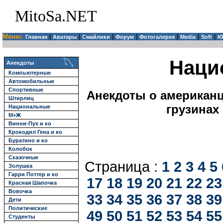
MitoSa.NET
Меню:
|
|
|
|
|
|
|
Главная
Аватары
Смайлики
Форум
Фотогалерея
Media
Soft
Ю
Наци
Анекдоты
Компьютерные
Автомобильные
Спортивные
Анекдоты о американца
Штирлиц
грузинах
Национальные
М+Ж
Винни-Пух и ко
Крокодил Гена и ко
Буратино и ко
Колобок
Сказочные
Страница :
1
2
3
4
5
Золушка
Гарри Поттер и ко
17
18
19
20
21
22
23
Красная Шапочка
Вовочка
33
34
35
36
37
38
39
Дети
Политические
49
50
51
52
53
54
55
Студенты