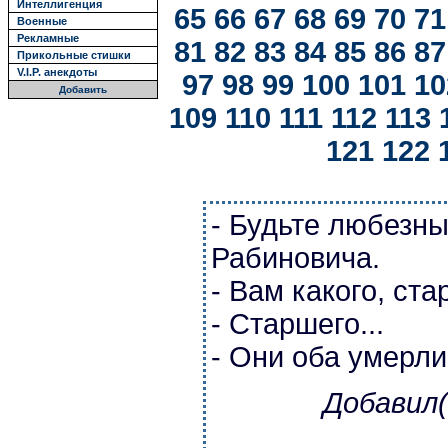
Интеллигенция
65
66
67
68
69
70
71
Военные
Рекламные
81
82
83
84
85
86
87
Прикольные стишки
V.I.P. анекдоты
97
98
99
100
101
10
Добавить
109
110
111
112
113
121
122
- Будьте любезны
Рабиновича.
- Вам какого, ст
- Старшего...
- Они оба умерли
Добавил(