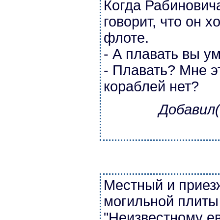
Когда Рабиновича
говорит, что он х
флоте.
- А плавать вы у
- Плавать? Мне эт
кораблей нет?
Добавил(
Местный и приезж
могильной плиты
"Неизвестному ев