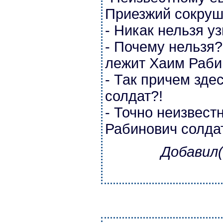
Приезжий сокруш
- Никак нельзя уз
- Почему нельзя?
лежит Хаим Раби
- Так причем зде
солдат?!
- Точно неизвест
Рабинович солда
Добавил(