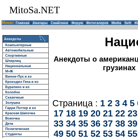
MitoSa.NET
Меню:
|
|
|
|
|
|
|
Главная
Аватары
Смайлики
Форум
Фотогалерея
Media
Soft
Ю
Наци
Анекдоты
Компьютерные
Автомобильные
Спортивные
Анекдоты о американца
Штирлиц
грузинах
Национальные
М+Ж
Винни-Пух и ко
Крокодил Гена и ко
Буратино и ко
Колобок
Сказочные
Страница :
1
2
3
4
5
Золушка
Гарри Поттер и ко
17
18
19
20
21
22
23
Красная Шапочка
Вовочка
33
34
35
36
37
38
39
Дети
Политические
49
50
51
52
53
54
55
Студенты