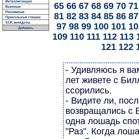
Интеллигенция
65
66
67
68
69
70
71
Военные
Рекламные
81
82
83
84
85
86
87
Прикольные стишки
V.I.P. анекдоты
97
98
99
100
101
10
Добавить
109
110
111
112
113
121
122
- Удивляюсь я ва
лет живете с Бил
ссорились.
- Видите ли, пос
возвращались с 
одна лошадь спот
"Раз". Когда лош