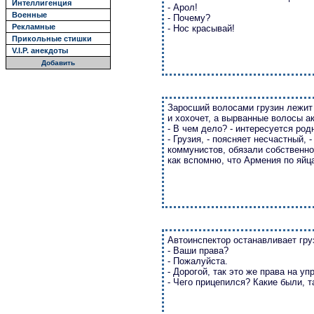
Интеллигенция
- Арол!
Военные
- Почему?
Рекламные
- Нос красывай!
Прикольные стишки
V.I.P. анекдоты
Добавить
Заросший волосами грузин лежит 
и хохочет, а вырванные волосы а
- В чем дело? - интересуется род
- Грузия, - поясняет несчастный, 
коммунистов, обязали собственно
как вспомню, что Армения по яйца
Автоинспектор останавливает груз
- Ваши права?
- Пожалуйста.
- Дорогой, так это же права на у
- Чего прицепился? Какие были, т