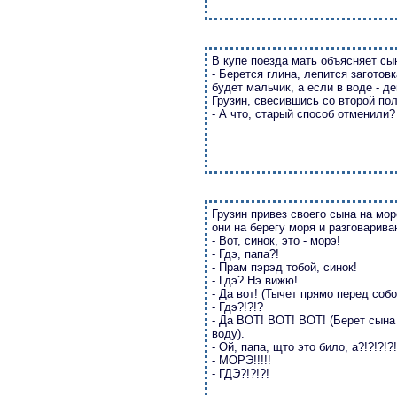
В купе поезда мать объясняет сын
- Берется глина, лепится заготовк
будет мальчик, а если в воде - де
Грузин, свесившись со второй по
- А что, старый способ отменили?
Грузин привез своего сына на мо
они на берегу моря и разговарива
- Вот, синок, это - моpэ!
- Гдэ, папа?!
- Пpам пэpэд тобой, синок!
- Гдэ? Hэ вижю!
- Да вот! (Тычет пpямо пеpед собо
- Гдэ?!?!?
- Да ВОТ! ВОТ! ВОТ! (Беpет сына 
воду).
- Ой, папа, щто это било, а?!?!?!
- МОРЭ!!!!!
- ГДЭ?!?!?!