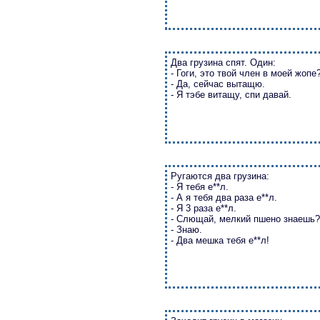
Два грузина спят. Один:
- Гоги, это твой член в моей жопе
- Да, сейчас вытащю.
- Я тэбе витащу, спи давай.
Ругаются два грузина:
- Я тебя е**л.
- А я тебя два раза е**л.
- Я 3 раза е**л.
- Слющай, мелкий пшено знаешь?
- Знаю.
- Два мешка тебя е**л!