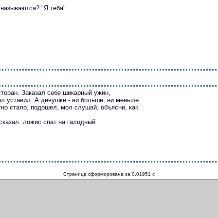
 называются? "Я тебя"...
сторан. Заказал себе шикарный ужин,
тол уставил. А девушке - ни больше, ни меньше
но стало, подошел, мол слушай, объясни, как
сказал: ложис спат на галодный
Страница сформирована за 0.01951 c