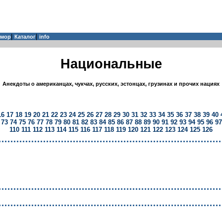
|
|
мор
Каталог
info
Национальные
Анекдоты о американцах, чукчах, русских, эстонцах, грузинах и прочих нациях
16
17
18
19
20
21
22
23
24
25
26
27
28
29
30
31
32
33
34
35
36
37
38
39
40
73
74
75
76
77
78
79
80
81
82
83
84
85
86
87
88
89
90
91
92
93
94
95
96
97
110
111
112
113
114
115
116
117
118
119
120
121
122
123
124
125
126