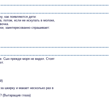
у, как появляются дети:
а, потом, если ее искупать в молоке,
вочка.
лки, заинтересованно спрашивает:
ре. Сын прежде моря не видел. Стоят
ют.
й)
за шкирку и макает несколько pаз в
?!? (Вытаpащив глаза)