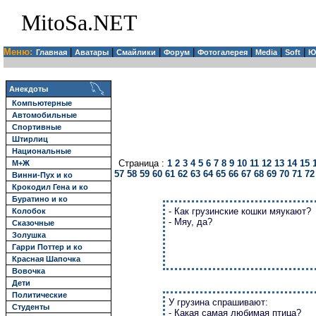
MitoSa.NET
Меню:
|
|
|
|
|
|
|
Главная
Аватары
Смайлики
Форум
Фотогалерея
Media
Soft
Ю
Анекдоты
Компьютерные
Автомобильные
Спортивные
Штирлиц
Национальные
Страница :
1
2
3
4
5
6
7
8
9
10
11
12
13
14
15
М+Ж
57
58
59
60
61
62
63
64
65
66
67
68
69
70
71
72
Винни-Пух и ко
Крокодил Гена и ко
Буратино и ко
- Как грузинские кошки мяукают?
Колобок
- Мяу, да?
Сказочные
Золушка
Гарри Поттер и ко
Красная Шапочка
Вовочка
Дети
Политические
У грузина спрашивают:
Студенты
- Какая самая любимая птица?