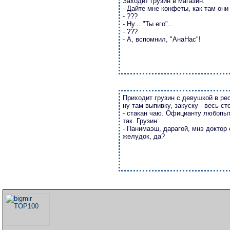
Заходит грузин в магазин.
- Дайте мне конфеты, как там они
- ???
- Ну... "Ты его"...
- ???
- А, вспомнил, "АнаНас"!
Приходит грузин с девушкой в ре
ну там выпивку, закуску - весь с
- стакан чаю. Официанту любопыт
так. Грузин:
- Панимаэш, дарагой, мнэ доктор 
желудок, да?