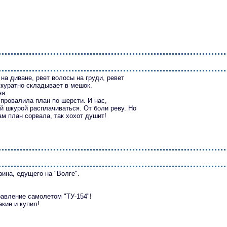
на диване, рвет волосы на груди, ревет
ккуратно складывает в мешок.
ня.
- провалила план по шерсти. И нас,
й шкурой расплачиваться. От боли реву. Но
м план сорвала, так хохот душит!
ина, едущего на "Волге".
правление самолетом "ТУ-154"!
акие и купил!