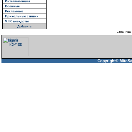
Интеллигенция
Военные
Рекламные
Прикольные стишки
V.I.P. анекдоты
Добавить
Страница 
Copyright© MitoSa