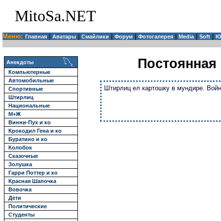
MitoSa.NET
Меню:
|
|
|
|
|
|
|
Главная
Аватары
Смайлики
Форум
Фотогалерея
Media
Soft
Ю
Постоянная 
Анекдоты
Компьютерные
Автомобильные
Штирлиц ел картошку в мундире. Война
Спортивные
Штирлиц
Национальные
М+Ж
Винни-Пух и ко
Крокодил Гена и ко
Буратино и ко
Колобок
Сказочные
Золушка
Гарри Поттер и ко
Красная Шапочка
Вовочка
Дети
Политические
Студенты