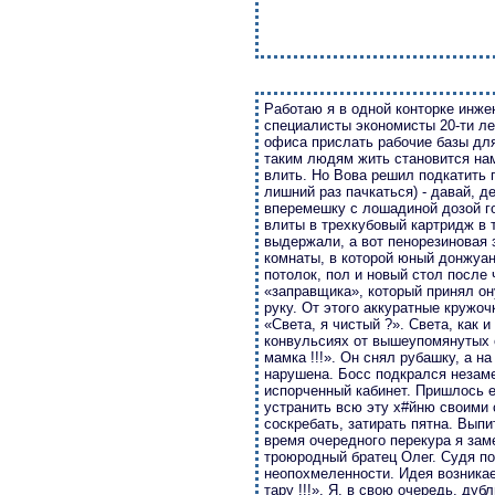
Работаю я в одной конторке инже
специалисты экономисты 20-ти лет
офиса прислать рабочие базы для 
таким людям жить становится нам
влить. Но Вова решил подкатить п
лишний раз пачкаться) - давай, д
вперемешку с лошадиной дозой г
влиты в трехкубовый картридж в 
выдержали, а вот пенорезиновая 
комнаты, в которой юный донжуан
потолок, пол и новый стол после
«заправщика», который принял он
руку. От этого аккуратные кружо
«Света, я чистый ?». Света, как 
конвульсиях от вышеупомянутых со
мамка !!!». Он снял рубашку, а 
нарушена. Босс подкрался незаме
испорченный кабинет. Пришлось е
устранить всю эту х#йню своими 
соскребать, затирать пятна. Выпи
время очередного перекура я зам
троюродный братец Олег. Судя по
неопохмеленности. Идея возникае
тару !!!». Я, в свою очередь, ду