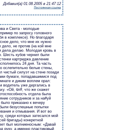
Добавил(а) 01.08.2005 в 21:47:12
Постоянная ссылка
ова и Света - молодые
апример по запросу головного
бя в комплексе). Но благодаря
сное дело, что мне их нужно
 дело, не против (на кой мне
ои дела делаю. Молодая кровь в
о. Шесть кубов чернил были
 стенки картриджа давление
сполнилось 24 дня. Та часть
го ослепительно белые стены,
л чистый силуэт на стене позади
ами бумаги, попадавшимися под
омнате и диким воплем орал:
ум водитель уже дергались в
ху. «Ой, бл#, что же скажет
ботоспособность отдела была
яние сотрудников и за на#уй
 было приказано к вечеру
 были безуспешные попытки
евания и отмывания. И вот во
ку, среди которых затесался мой
сей бригады) конкретной
твет был молниеносным: «Давай
под руку, а именно пластиковый