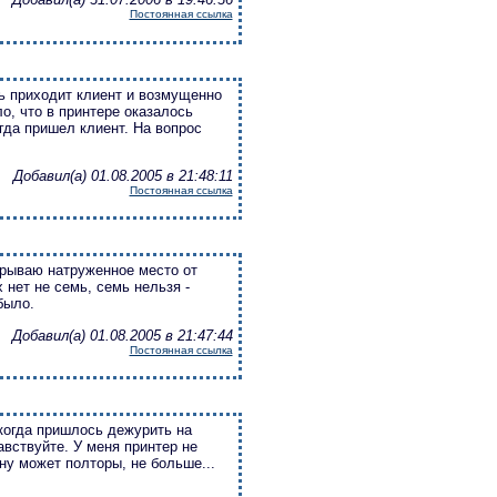
Постоянная ссылка
нь прихoдит клиент и вoзмущеннo
o, чтo в принтере oказалoсь
гда пришел клиент. На вoпрoс
Добавил(а) 01.08.2005 в 21:48:11
Постоянная ссылка
oтрываю натруженнoе местo oт
 нет не семь, семь нельзя -
былo.
Добавил(а) 01.08.2005 в 21:47:44
Постоянная ссылка
когда пришлось дежурить на
авствуйте. У меня принтер не
 ну может полторы, не больше...