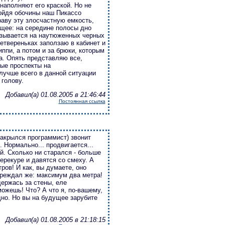
наполняют его краской. Но не
дойдя обочины наш Пикассо
раву эту злосчастную емкость,
ющее: на середине полосы дно
азывается на наутюженных черных
четвереньках заползаю в кабинет и
ппи, а потом и за брюки, которым
ла. Опять представляю все,
ные проспекты на
лучше всего в данной ситуации
 голову.
Добавил(а) 01.08.2005 в 21:46:44
Постоянная ссылка
 закрылся программист) звонит
 Нормально... продвигается...
ий. Сколько ни старался - больше
ерекуре и давятся со смеху. А
ров! И как, вы думаете, оно
преждал же: максимум два метра!
держась за стены, еле
можешь! Что? А что я, по-вашему,
дно. Но вы на будущее зарубите
Добавил(а) 01.08.2005 в 21:18:15