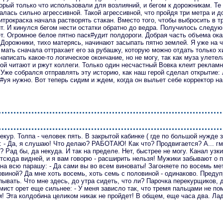
орый только что использовали для возлияний, и бегом к дорожникам. Те 
залась сильно агрессивной. Такой агрессивной, что пройдя три метра и 
Нитрокраска начала растворять стакан. Вместо того, чтобы выбросить в т
ит. И кинулся бегом нести остатки обратно до ведра. Получилось следу
т. Огромное белое пятно паск#удит полдороги. Добрая часть объема ок
 Дорожники, тихо матерясь, начинают засыпать пятно землей. Я уже на 
мать сначала оттрахает его за рубашку, которую можно отдать только хи
аписать какое-то логическое окончание, но не могу, так как муза улете
ной читают и ржут коллеги. Только один несчастный Вовка клеит реклам
 Уже собрался отправлять эту историю, как наш герой сделал открытие: 
#уя нужно. Вот теперь сидим и ждем, когда он выльет себе корректор на
екур. Толпа - человек пять. В закрытой кабинке ( где по большой нужде
 - Да, я слушаю! Что делаю? РАБОТАЮ! Как что? Продвигается? А... гм.
? Рад бы, да некуда. И так на пределе. Нет, быстрее не могу. Канал узк
тсюда видней, и я вам говорю - расширить нельзя! Мужики забывают о п
на всю парашу: - Да сами вы во всем виноваты! Загоняете по восемь мет
овиной? Да мне хоть восемь, хоть семь с половиной - одинаково. Преду
ывать. Что мне здесь, до утра сидеть, что ли? Парочка перекурщиков, 
ист орет еще сильнее: - У меня зависло так, что тремя пальцами не по
м! Эта колдобина целиком никак не пройдет! В общем, еще часа два. Ла