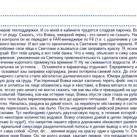
нером техподдержки. И со мной в кабинете трудятся сладкая парочка: В
 от роду. Сказать, что Вовка, юморной перец - это ничего не сказать. Н
контроля он их передает в FAR-менеджере по F6 (т.е. с удалением у се
ного веселее. И вот как-то закончились в Светином принтере чернила. Я
оближе свои яйца к Светлане и вызвался сам заправить краску. Я, ясное
ерзай. Вот тебе шприц и вот тебе банка. Что к чему, объяснил и сижу св
ормонов, умноженная на Светкину привлекательность сделала свое дел
течении короткого промежутка времени !!! Ну не сжимаются жидкости. И
затычка не устояла…. Осьминоги и каракатицы отдыхают. Евроремонту и
 осваивал азы заправки картриджа, резко потяряла свежий лоск. До это
 черного салюта стали абсолютно далматинского окраса. Юмора добавля
ую дозу на грудь. Растерянный Вовка начал хаотично тереть фейс лист
чки и эллипсы на лице обзавелись еще и хвостами, а Вовка метался по к
и я, ессно уже ничего не могла сказать так как мы оба и пришедший на ш
бытий. Наконец, кое-как оттерев лицо, Вовка опусти свои глаза на руба
на его теле были перекопированы все до единого пятнышки… В общем ра
тно. Началась раздача за дикий хохот, за нерабочую обстановку и состо
му пересказать все, как было. После неудержимой шефской ржачки нам
силами. Тут необходимо сделать двухчасовую паузу, в течение которой
то некоторое количество водовки. Вовку отвезено домой в целях переод
ечаю (о чудо!), что напротив нашего офиса дорожники обновляют размет
 идеальной синусоиде разделительной полосы я делаю вывод о его (и в
т сама собой: «Олег, бл…, меняем водку на краску один к одному !». О
блирую оное Вовке. Он, не долго думая, хватает первое, что попадается 