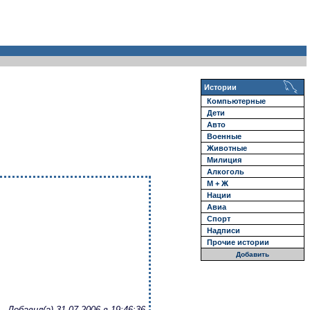
Истории
Компьютерные
Дети
Авто
Военные
Животные
Милиция
Алкоголь
М + Ж
Нации
Авиа
Спорт
Надписи
Прочие истории
Добавить
Добавил(а) 31.07.2006 в 19:46:36