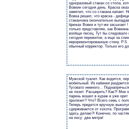
одноразовый стакан со стола, кот
Вовкин сегодня день. Краска ока
заметил, что со стакана капает. 
Вовка решил, что краска - дефиц
стаканчика окончательно выпадае
брюках Вовки и тут-же засыхает !
только представляю, как Вовкина 
вообще песец. Тут бы следовало н
сегодня пережитое, а еще за спи
евроремонтированную стену. P.S.
обычный корректор. Только его до
Мужской туалет. Как водится, пер
мобильный. Из кабинки раздается:
Туговато немного... Поднапрячься
не лезет. Расширить? Как?! Мне о
парень вошел в кураж и уже орет 
пролезет? Что? Всего семь с пол
Теперь придется вручную выколуп
сдерживается от хохота. Программ
здесь делаю?! Конечно, по частя
на носу: два метра!