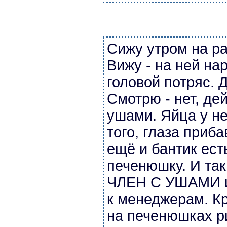
Сижу утром на р
Вижу - на ней на
головой потряс. 
Смотрю - нет, де
ушами. Яйца у не
того, глаза приб
ещё и бантик ест
печенюшку. И так 
ЧЛЕН С УШАМИ 
к менеджерам. Кр
на печенюшках ри