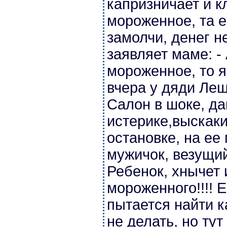
капризничает и к
мороженное, та е
замолчи, денег н
заявляет маме: -
мороженное, то я
вчера у дяди Ле
Салон в шоке, да
истерике,выскак
остановке, на ее
мужичок, везущий
Ребенок, хнычет и
мороженного!!!! Е
пытается найти к
не делать, но ту