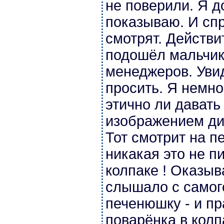
не поверили. Я 
показываю. И спр
смотрят. Действит
подошёл мальчик 
менеджеров. Уви
просить. Я немно
этично ли давать
изображением дит
Тот смотрит на п
никакая это не п
колпаке ! Оказыв
слышало с самог
печенюшку - и пр
поварёнка в колп