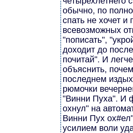
четырехлетнего с
обычно, по полно
спать не хочет и
всевозможных отм
"пописать", "укро
доходит до после
почитай". И легче
объяснить, почем
последнем издых
рюмочки вечерне
"Винни Пуха". И 
охнул" на автомат
Винни Пух ох#ел"
усилием воли уд