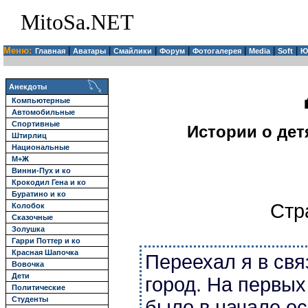
MitoSa.NET
Меню:
|
|
|
|
|
|
|
Главная
Аватары
Смайлики
Форум
Фотогалерея
Media
Soft
Ю
Анекдоты
Компьютерные
Автомобильные
Спортивные
Истории о детя
Штирлиц
Национальные
М+Ж
Винни-Пух и ко
Крокодил Гена и ко
Буратино и ко
Стр
Колобок
Сказочные
Золушка
Гарри Поттер и ко
Красная Шапочка
Переехал я в свя
Вовочка
Дети
город. На первых
Политические
Студенты
было в начале о