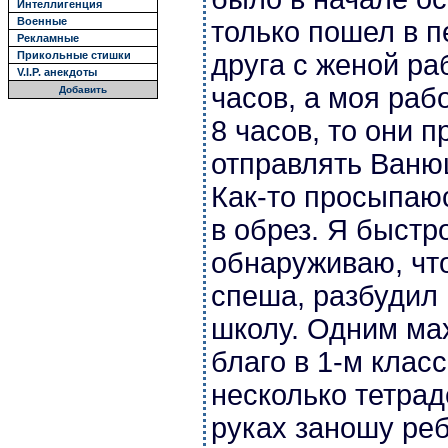
Интеллигенция
Военные
только пошел в п
Рекламные
друга с женой ра
Прикольные стишки
V.I.P. анекдоты
часов, а моя раб
Добавить
8 часов, то они 
отправлять Ваню
Как-то просыпаю
в обрез. Я быстр
обнаруживаю, что
спеша, разбудил
школу. Одним ма
благо в 1-м класс
несколько тетрад
руках заношу ре