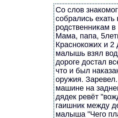
Со слов знакомог
собрались ехать 
родственникам в
Мама, папа, 5ле
Краснокожих и 2 
малышь взял вод
дороге достал вс
что и был наказ
оружия. Заревел. 
машине на задне
дядек ревёт "во
гаишник между д
малыша "Чего пла