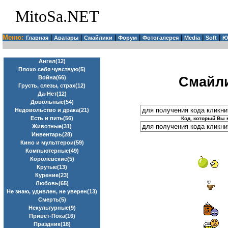
MitoSa.NET
Меню:
|
|
|
|
|
|
|
Главная
Аватары
Смайлики
Форум
Фотогалерея
Media
Soft
Ю
Ангел(12)
Плохо себя чувствую(5)
Смайли
Война(66)
Грусть, слезы, страх(12)
Да-Нет(12)
Довольные(54)
Недовольство и драка(21)
Есть и пить(56)
Код, который Вы 
Животные(31)
Инвентарь(28)
Кино и мультгерои(59)
Компьютерные(49)
Королевские(5)
Крутые(13)
Курение(23)
Любовь(65)
Не знаю, удивлен, не уверен(13)
Смерть(5)
Некультурные(9)
Привет-Пока(16)
Праздник(18)