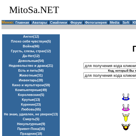
MitoSa.NET
Меню:
|
|
|
|
|
|
|
Главная
Аватары
Смайлики
Форум
Фотогалерея
Media
Soft
Ю
Ангел(12)
Плохо себя чувствую(5)
Война(66)
Грусть, слезы, страх(12)
Да-Нет(12)
Довольные(54)
Недовольство и драка(21)
Есть и пить(56)
Код, который Вы 
Животные(31)
Инвентарь(28)
Кино и мультгерои(59)
Компьютерные(49)
Королевские(5)
Крутые(13)
Курение(23)
Любовь(65)
Не знаю, удивлен, не уверен(13)
Смерть(5)
Некультурные(9)
Привет-Пока(16)
Праздник(18)