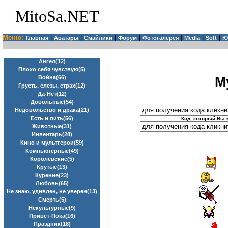
MitoSa.NET
Меню:
|
|
|
|
|
|
|
Главная
Аватары
Смайлики
Форум
Фотогалерея
Media
Soft
Ю
Ангел(12)
Плохо себя чувствую(5)
М
Война(66)
Грусть, слезы, страх(12)
Да-Нет(12)
Довольные(54)
Недовольство и драка(21)
Есть и пить(56)
Код, который Вы 
Животные(31)
Инвентарь(28)
Кино и мультгерои(59)
Компьютерные(49)
Королевские(5)
Крутые(13)
Курение(23)
Любовь(65)
Не знаю, удивлен, не уверен(13)
Смерть(5)
Некультурные(9)
Привет-Пока(16)
Праздник(18)