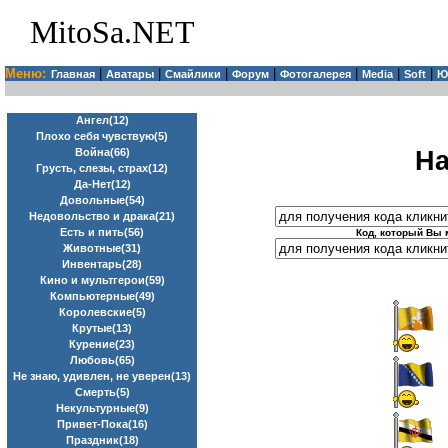
MitoSa.NET
Меню:
|
|
|
|
|
|
|
Главная
Аватары
Смайлики
Форум
Фотогалерея
Media
Soft
Ю
Ангел(12)
Плохо себя чувствую(5)
На
Война(66)
Грусть, слезы, страх(12)
Да-Нет(12)
Довольные(54)
Недовольство и драка(21)
Есть и пить(56)
Код, который Вы 
Животные(31)
Инвентарь(28)
Кино и мультгерои(59)
Компьютерные(49)
Королевские(5)
Крутые(13)
Курение(23)
Любовь(65)
Не знаю, удивлен, не уверен(13)
Смерть(5)
Некультурные(9)
Привет-Пока(16)
Праздник(18)