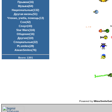
Прыжки(16)
Музыка(64)
Национальные(132)
Другая жизнь(51)
Чтение, учеба, помощь(13)
Сон(42)
Спорт(43)
Star Wars(116)
Общение(16)
Другие(110)
Специальные(22)
PLsmiles(28)
AiwanSmiles(76)
Всего: 1301
Powered by
MitosSmileGal