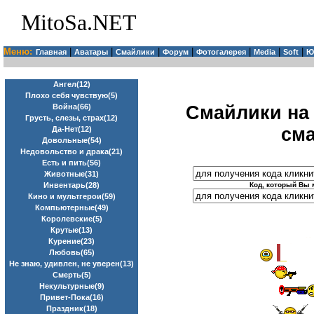
MitoSa.NET
Меню:
|
|
|
|
|
|
|
Главная
Аватары
Смайлики
Форум
Фотогалерея
Media
Soft
Ю
Ангел(12)
Плохо себя чувствую(5)
Смайлики на
Война(66)
Грусть, слезы, страх(12)
сма
Да-Нет(12)
Довольные(54)
Недовольство и драка(21)
Есть и пить(56)
Животные(31)
Код, который Вы 
Инвентарь(28)
Кино и мультгерои(59)
Компьютерные(49)
Королевские(5)
Крутые(13)
Курение(23)
Любовь(65)
Не знаю, удивлен, не уверен(13)
Смерть(5)
Некультурные(9)
Привет-Пока(16)
Праздник(18)