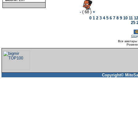
-
( 68 )
+
0
1
2
3
4
5
6
7
8
9
10
11
1
25
Ф
Созд
Все аватары 
Powere
Copyright© MitoSa