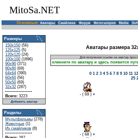
MitoSa.NET
Основные:
|
|
|
|
|
Аватары
Смайлики
Форум
Фотогалерея
Media
Sof
Размеры
150x150
(56)
Аватары размера 32
125x125
(5)
120x120
(24)
Для получения ссылки на аватар прос
100x100
(1896)
90x90
(371)
80x80
(69)
64x64
(390)
0
1
2
3
4
5
6
7
8
9
10
11
1
60x60
(56)
25
50x50
(69)
32x32
(287)
-
( 69 )
+
Всего:
3223
Добавить аватар
Разделы
Мультфильмы
(278)
Животные
(1)
Из смайликов
(8)
-
( 68 )
+
Всего:
287