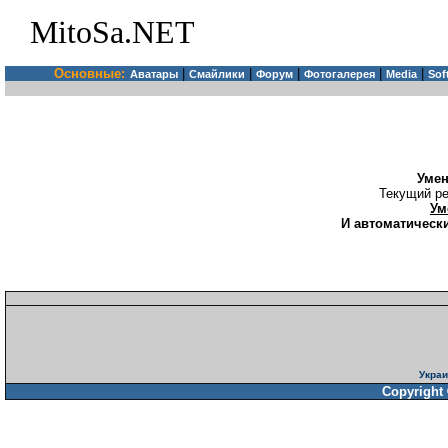
MitoSa.NET
Основные:
|
|
|
|
|
Аватары
Смайлики
Форум
Фотогалерея
Media
Sof
Уме
Текущий ре
Ум
И автоматически
Украи
Copyright