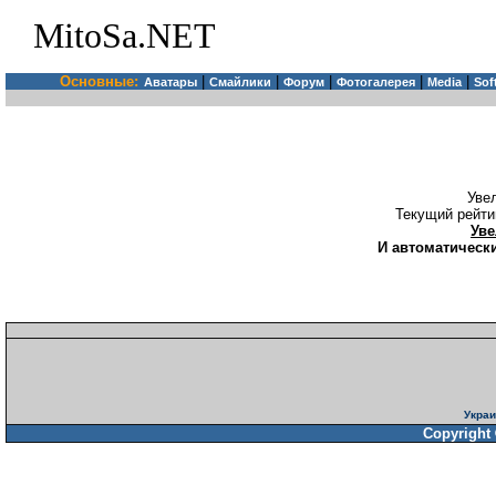
MitoSa.NET
Основные:
|
|
|
|
|
Аватары
Смайлики
Форум
Фотогалерея
Media
Sof
Уве
Текущий рейти
Уве
И автоматически
Украи
Copyright