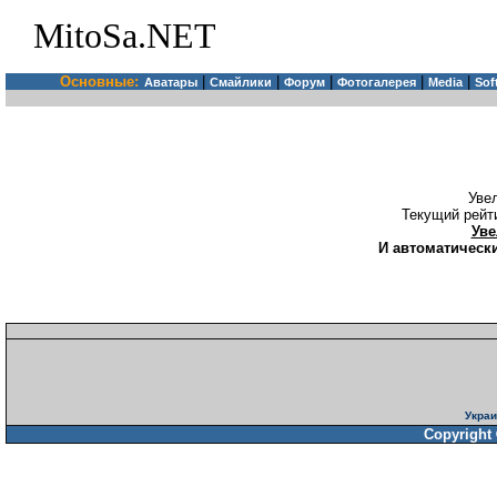
MitoSa.NET
Основные:
|
|
|
|
|
Аватары
Смайлики
Форум
Фотогалерея
Media
Sof
Уве
Текущий рейт
Уве
И автоматически
Украи
Copyright