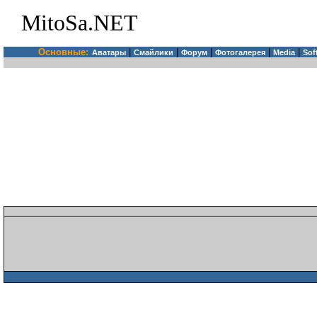
MitoSa.NET
Основные:
|
|
|
|
|
Аватары
Смайлики
Форум
Фотогалерея
Media
Sof