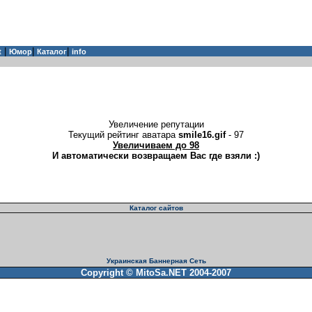
|
|
|
t
Юмор
Каталог
info
Увеличение репутации
Текущий рейтинг аватара
smile16.gif
- 97
Увеличиваем до 98
И автоматически возвращаем Вас где взяли :)
Каталог сайтов
Украинская Баннерная Сеть
Copyright © MitoSa.NET 2004-2007