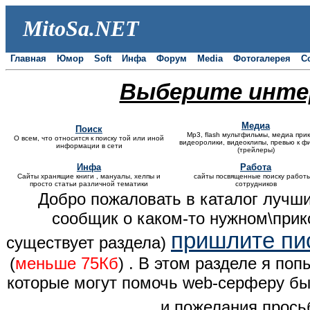
MitoSa.NET
Главная
Юмор
Soft
Инфа
Форум
Media
Фотогалерея
С
|
| |
| |
| |
| |
| |
| |
| |
Выберите инте
Медиа
Поиск
Mp3, flash мультфильмы, медиа при
О всем, что относится к поиску той или иной
видеоролики, видеоклипы, превью к 
информации в сети
(трейлеры)
Инфа
Работа
Сайты хранящие книги , мануалы, хелпы и
сайты посвященные поиску работ
просто статьи различной тематики
сотрудников
Добро пожаловать в каталог лучши
сообщик о каком-то нужном\прик
пришлите пи
существует раздела)
(
меньше
75Кб
) . В этом разделе я по
которые могут помочь web-серферу бы
и пожелания прось