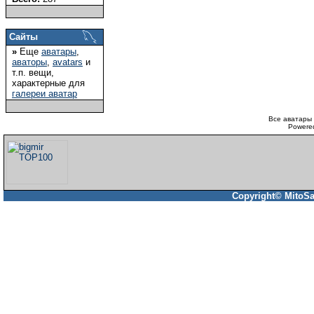
Сайты
»
Еще
аватары
,
аваторы
,
avatars
и
т.п. вещи,
характерные для
галереи аватар
Все аватары 
Powere
Copyright© MitoSa