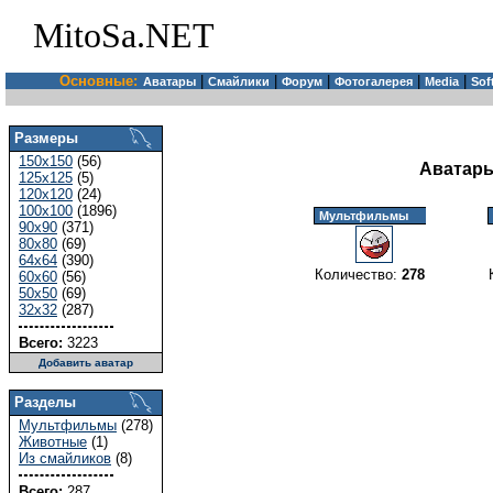
MitoSa.NET
Основные:
|
|
|
|
|
Аватары
Смайлики
Форум
Фотогалерея
Media
Sof
Размеры
150x150
(56)
Аватары
125x125
(5)
120x120
(24)
100x100
(1896)
Мультфильмы
90x90
(371)
80x80
(69)
64x64
(390)
Количество:
278
60x60
(56)
50x50
(69)
32x32
(287)
Всего:
3223
Добавить аватар
Разделы
Мультфильмы
(278)
Животные
(1)
Из смайликов
(8)
Всего:
287