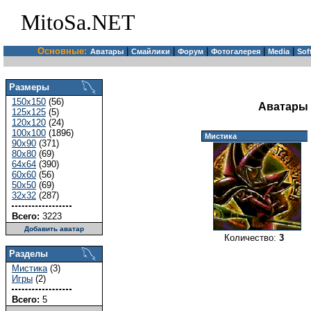
MitoSa.NET
Основные:
|
|
|
|
|
Аватары
Смайлики
Форум
Фотогалерея
Media
Sof
Размеры
150x150
(56)
Аватары 
125x125
(5)
120x120
(24)
100x100
(1896)
Мистика
90x90
(371)
80x80
(69)
64x64
(390)
60x60
(56)
50x50
(69)
32x32
(287)
Всего:
3223
Добавить аватар
Количество:
3
Разделы
Мистика
(3)
Игры
(2)
Всего:
5