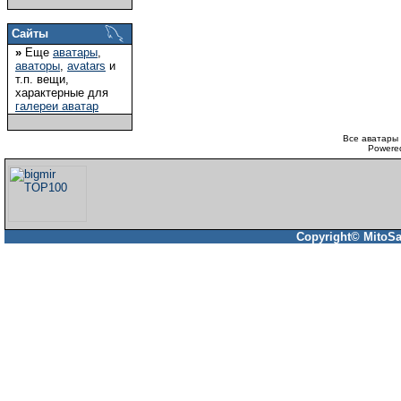
Сайты
»
Еще
аватары
,
аваторы
,
avatars
и
т.п. вещи,
характерные для
галереи аватар
Все аватары 
Powere
Copyright© MitoSa