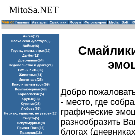
MitoSa.NET
Меню:
|
|
|
|
|
|
|
Главная
Аватары
Смайлики
Форум
Фотогалерея
Media
Soft
Ю
Ангел(12)
Плохо себя чувствую(5)
Cмайлики
Война(66)
Грусть, слезы, страх(12)
Да-Нет(12)
эмоц
Довольные(54)
Недовольство и драка(21)
Есть и пить(56)
Животные(31)
Инвентарь(28)
Кино и мультгерои(59)
Добро пожаловат
Компьютерные(49)
Королевские(5)
- место, где соб
Крутые(13)
Курение(23)
Любовь(65)
графические эмоци
Не знаю, удивлен, не уверен(13)
Смерть(5)
разнообразить Ва
Некультурные(9)
Привет-Пока(16)
блогах (дневниках
Праздник(18)