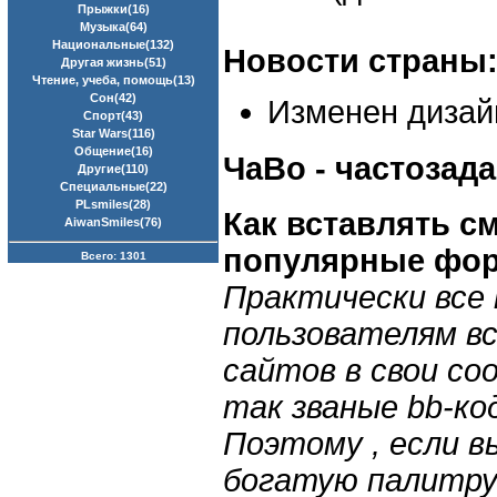
Прыжки(16)
Музыка(64)
Национальные(132)
Новости страны
Другая жизнь(51)
Чтение, учеба, помощь(13)
Сон(42)
Изменен дизай
Спорт(43)
Star Wars(116)
Общение(16)
ЧаВо - частоза
Другие(110)
Специальные(22)
PLsmiles(28)
Как вставлять с
AiwanSmiles(76)
популярные фор
Всего: 1301
Практически все
пользователям вс
сайтов в свои со
так званые bb-код
Поэтому , если в
богатую палитру