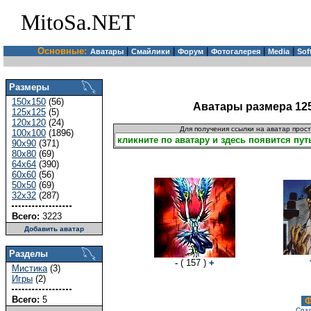
MitoSa.NET
Основные:
|
|
|
|
|
Аватары
Смайлики
Форум
Фотогалерея
Media
Sof
Размеры
150x150
(56)
Аватары размера 125
125x125
(5)
120x120
(24)
Для получения ссылки на аватар прос
100x100
(1896)
90x90
(371)
80x80
(69)
64x64
(390)
60x60
(56)
50x50
(69)
32x32
(287)
Всего:
3223
Добавить аватар
Разделы
-
( 157 )
+
Мистика
(3)
Игры
(2)
Всего:
5
Ф
Созд