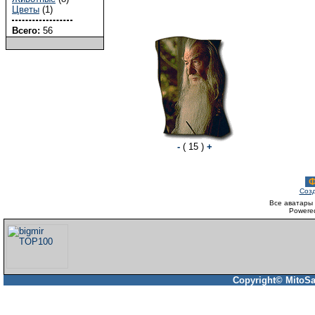
Цветы
(1)
Всего:
56
-
( 15 )
+
Ф
Созд
Все аватары 
Powere
Copyright© MitoSa