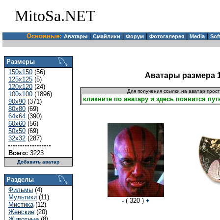
MitoSa.NET
Основные:
|
|
|
|
|
Аватары
Смайлики
Форум
Фотогалерея
Media
Sof
Размеры
150x150
(56)
Аватары размера 
125x125
(5)
120x120
(24)
Для получения ссылки на аватар прос
100x100
(1896)
90x90
(371)
80x80
(69)
64x64
(390)
60x60
(56)
50x50
(69)
32x32
(287)
Всего:
3223
Добавить аватар
Разделы
Фильмы
(4)
Мультики
(11)
-
( 320 )
+
Мистика
(12)
Женские
(20)
Животные
(8)