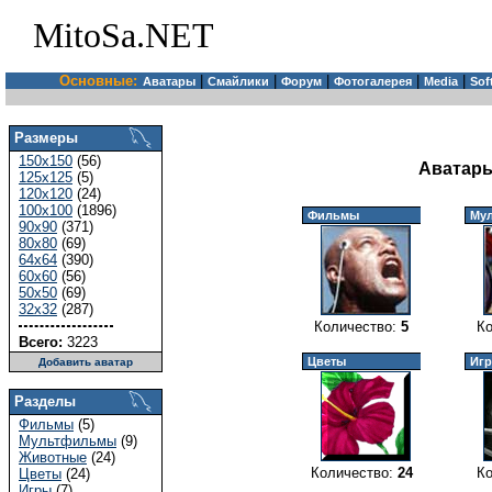
MitoSa.NET
Основные:
|
|
|
|
|
Аватары
Смайлики
Форум
Фотогалерея
Media
Sof
Размеры
150x150
(56)
Аватары
125x125
(5)
120x120
(24)
100x100
(1896)
Фильмы
Му
90x90
(371)
80x80
(69)
64x64
(390)
60x60
(56)
50x50
(69)
32x32
(287)
Количество:
5
К
Всего:
3223
Цветы
Иг
Добавить аватар
Разделы
Фильмы
(5)
Мультфильмы
(9)
Животные
(24)
Количество:
24
К
Цветы
(24)
Игры
(7)