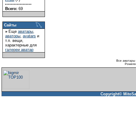
Всего:
69
Сайты
»
Еще
аватары
,
аваторы
,
avatars
и
т.п. вещи,
характерные для
галереи аватар
Все аватары 
Powere
Copyright© MitoSa