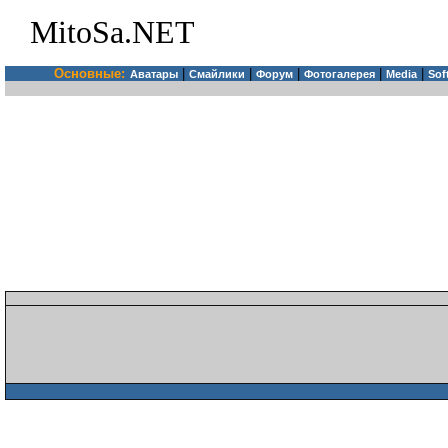
MitoSa.NET
Основные:
|
|
|
|
|
Аватары
Смайлики
Форум
Фотогалерея
Media
Sof