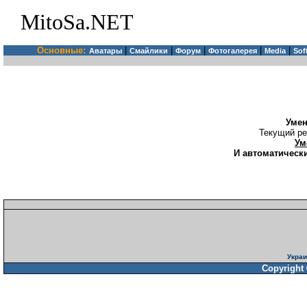
MitoSa.NET
Основные:
|
|
|
|
|
Аватары
Смайлики
Форум
Фотогалерея
Media
Sof
Уме
Текущий ре
Ум
И автоматически
Украи
Copyright