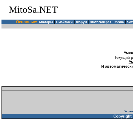
MitoSa.NET
Основные:
|
|
|
|
|
Аватары
Смайлики
Форум
Фотогалерея
Media
Sof
Уме
Текущий р
У
И автоматически
Украи
Copyright