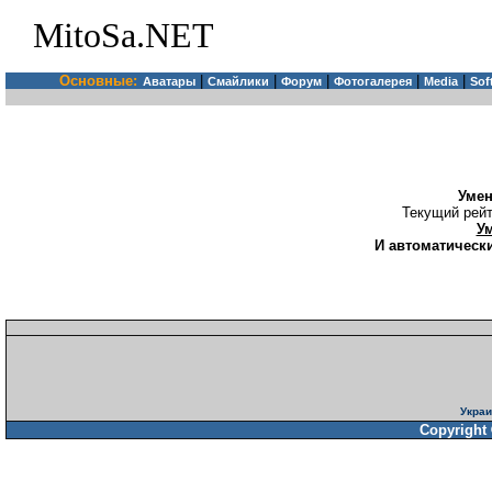
MitoSa.NET
Основные:
|
|
|
|
|
Аватары
Смайлики
Форум
Фотогалерея
Media
Sof
Уме
Текущий рейт
У
И автоматически
Украи
Copyright