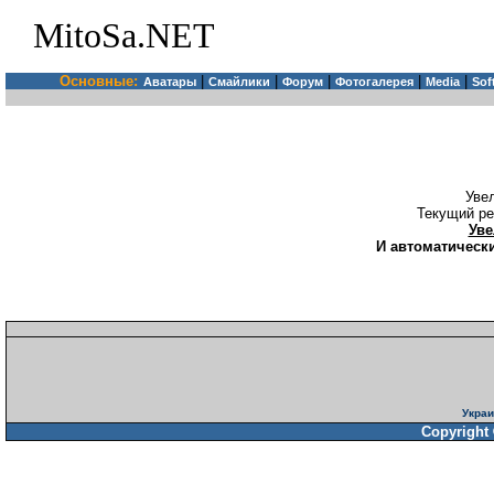
MitoSa.NET
Основные:
|
|
|
|
|
Аватары
Смайлики
Форум
Фотогалерея
Media
Sof
Уве
Текущий ре
Уве
И автоматически
Украи
Copyright