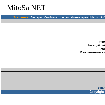
MitoSa.NET
Основные:
|
|
|
|
|
Аватары
Смайлики
Форум
Фотогалерея
Media
Sof
Уве
Текущий ре
Ув
И автоматически
Украи
Copyright