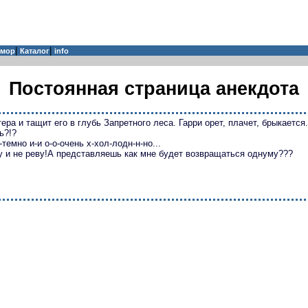
|
|
мор
Каталог
info
Постоянная страница анекдота
ра и тащит его в глубь Запретного леса. Гарри орет, плачет, брыкается.
ь?!?
-темно и-и о-о-очень х-хол-лодн-н-но...
ру и не реву!А представляешь как мне будет возвращаться однуму???