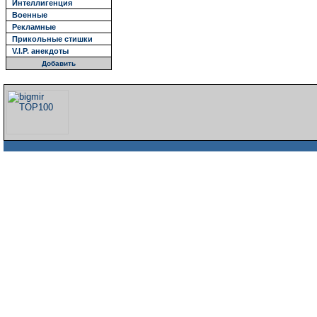
Интеллигенция
Военные
Рекламные
Прикольные стишки
V.I.P. анекдоты
Добавить