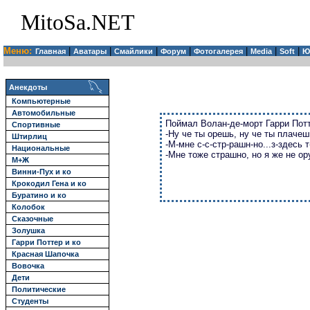
MitoSa.NET
Меню:
|
|
|
|
|
|
|
Главная
Аватары
Смайлики
Форум
Фотогалерея
Media
Soft
Ю
Анекдоты
Компьютерные
Автомобильные
Поймал Волан-де-морт Гарри Потте
Спортивные
-Ну че ты орешь, ну че ты плачеш
Штирлиц
-М-мне с-с-стр-рашн-но...з-здесь т
Национальные
-Мне тоже страшно, но я же не о
М+Ж
Винни-Пух и ко
Крокодил Гена и ко
Буратино и ко
Колобок
Сказочные
Золушка
Гарри Поттер и ко
Красная Шапочка
Вовочка
Дети
Политические
Студенты