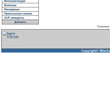
Интеллигенция
Военные
Рекламные
Прикольные стишки
V.I.P. анекдоты
Добавить
Страница 
Copyright© MitoSa