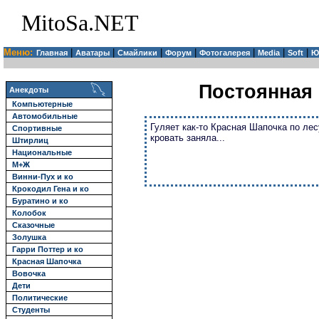
MitoSa.NET
Меню:
|
|
|
|
|
|
|
Главная
Аватары
Смайлики
Форум
Фотогалерея
Media
Soft
Ю
Постоянная 
Анекдоты
Компьютерные
Автомобильные
Гуляет как-то Красная Шапочка по лес
Спортивные
кровать заняла...
Штирлиц
Национальные
М+Ж
Винни-Пух и ко
Крокодил Гена и ко
Буратино и ко
Колобок
Сказочные
Золушка
Гарри Поттер и ко
Красная Шапочка
Вовочка
Дети
Политические
Студенты