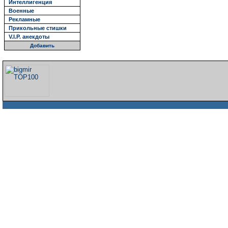
Интеллигенция
Военные
Рекламные
Прикольные стишки
V.I.P. анекдоты
Добавить