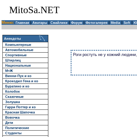
MitoSa.NET
Меню:
|
|
|
|
|
|
|
Главная
Аватары
Смайлики
Форум
Фотогалерея
Media
Soft
Ю
Анекдоты
Компьютерные
Автомобильные
Роги ростуть не у кожний людини
Спортивные
Штирлиц
Национальные
М+Ж
Винни-Пух и ко
Крокодил Гена и ко
Буратино и ко
Колобок
Сказочные
Золушка
Гарри Поттер и ко
Красная Шапочка
Вовочка
Дети
Политические
Студенты