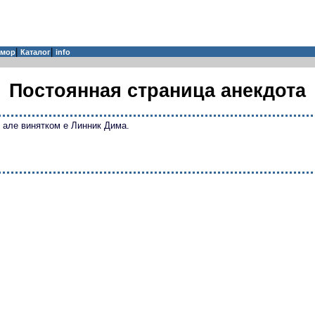
|
|
мор
Каталог
info
Постоянная страница анекдота
, але винятком е Линник Дима.