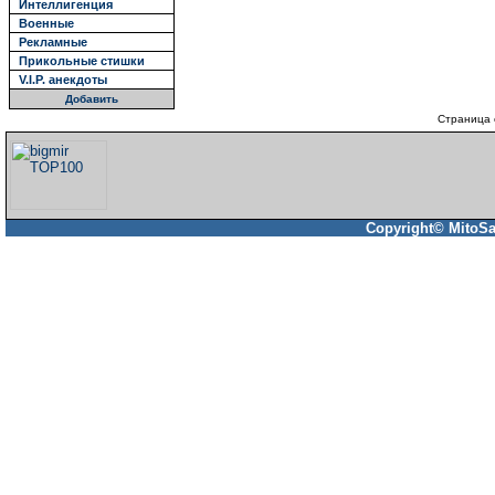
Интеллигенция
Военные
Рекламные
Прикольные стишки
V.I.P. анекдоты
Добавить
Страница 
Copyright© MitoSa