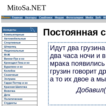
MitoSa.NET
Меню:
|
|
|
|
|
|
|
Главная
Аватары
Смайлики
Форум
Фотогалерея
Media
Soft
Ю
Постоянная с
Анекдоты
Компьютерные
Автомобильные
Спортивные
Идут два грузина
Штирлиц
Национальные
два часа ночи и в
М+Ж
Винни-Пух и ко
мрака появились
Крокодил Гена и ко
Буратино и ко
грузин говорит д
Колобок
Сказочные
а то их двое а мы
Золушка
Гарри Поттер и ко
Красная Шапочка
Добавил(
Вовочка
Дети
Политические
Студенты