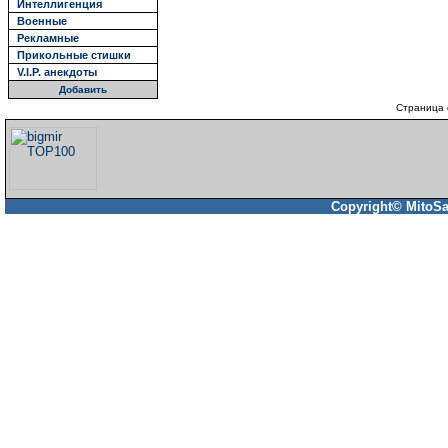
Интеллигенция
Военные
Рекламные
Прикольные стишки
V.I.P. анекдоты
Добавить
Страница 
Copyright© MitoSa