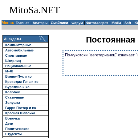
MitoSa.NET
Меню:
|
|
|
|
|
|
|
Главная
Аватары
Смайлики
Форум
Фотогалерея
Media
Soft
Ю
Постоянная 
Анекдоты
Компьютерные
Автомобильные
По-чукотски "вегетарианец" означает "
Спортивные
Штирлиц
Национальные
М+Ж
Винни-Пух и ко
Крокодил Гена и ко
Буратино и ко
Колобок
Сказочные
Золушка
Гарри Поттер и ко
Красная Шапочка
Вовочка
Дети
Политические
Студенты