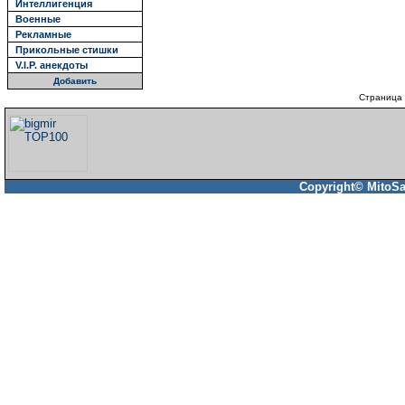
Интеллигенция
Военные
Рекламные
Прикольные стишки
V.I.P. анекдоты
Добавить
Страница 
Copyright© MitoSa