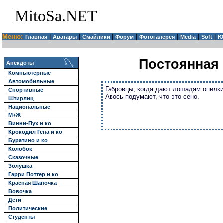
MitoSa.NET
Меню:
|
|
|
|
|
|
|
Главная
Аватары
Смайлики
Форум
Фотогалерея
Media
Soft
Ю
Постоянная 
Анекдоты
Компьютерные
Автомобильные
Габровцы, когда дают лошадям опилки
Спортивные
Авось подумают, что это сено.
Штирлиц
Национальные
М+Ж
Винни-Пух и ко
Крокодил Гена и ко
Буратино и ко
Колобок
Сказочные
Золушка
Гарри Поттер и ко
Красная Шапочка
Вовочка
Дети
Политические
Студенты