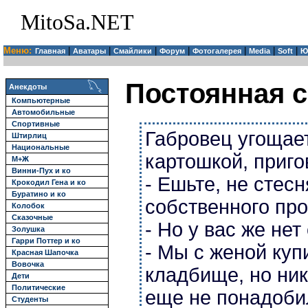
MitoSa.NET
Меню:
|
|
|
|
|
|
|
Главная
Аватары
Смайлики
Форум
Фотогалерея
Media
Soft
Ю
Постоянная с
Анекдоты
Компьютерные
Автомобильные
Спортивные
Габровец угощает
Штирлиц
Национальные
картошкой, приго
М+Ж
Винни-Пух и ко
- Ешьте, не стес
Крокодил Гена и ко
Буратино и ко
собственного про
Колобок
Сказочные
- Но у вас же нет
Золушка
Гарри Поттер и ко
- Мы с женой куп
Красная Шапочка
Вовочка
кладбище, но ник
Дети
Политические
еще не понадоби
Студенты