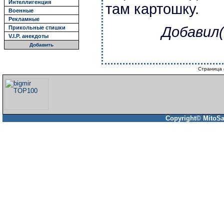
Интеллигенция
там картошку.
Военные
Рекламные
Добавил(
Прикольные стишки
V.I.P. анекдоты
Добавить
Страница 
Copyright© MitoSa